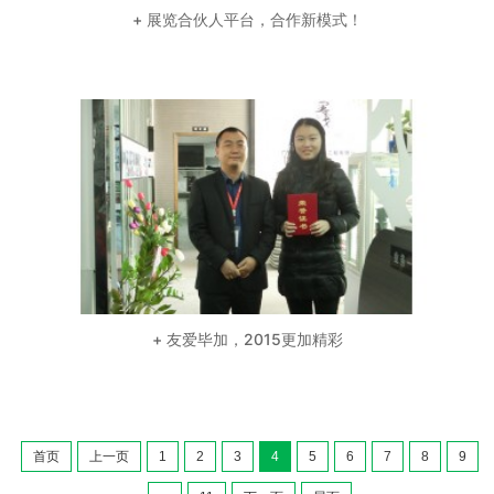
+ 展览合伙人平台，合作新模式！
+ 友爱毕加，2015更加精彩
首页
上一页
1
2
3
4
5
6
7
8
9