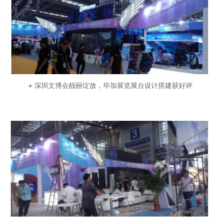
+ 深圳文博会靓丽绽放，毕加展览展台设计搭建获好评