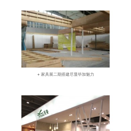
+ 家具展二期搭建尽显毕加魅力