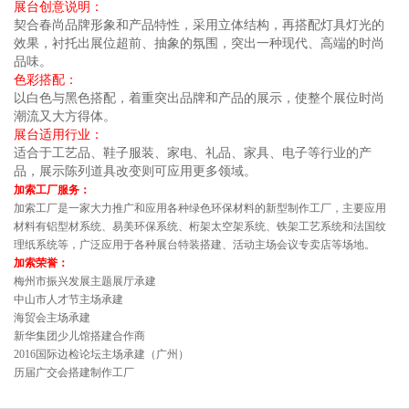
展台创意说明：
契合春尚品牌形象和产品特性，采用立体结构，再搭配灯具灯光的
效果，衬托出展位超前、抽象的氛围，突出一种现代、高端的时尚
品味。
色彩搭配：
以白色与黑色搭配，着重突出品牌和产品的展示，使整个展位时尚
潮流又大方得体。
展台适用行业：
适合于工艺品、鞋子服装、家电、礼品、家具、电子等行业的产
品，展示陈列道具改变则可应用更多领域。
加索工厂服务：
加索工厂是一家大力推广和应用各种绿色环保材料的新型制作工厂，主要应用
材料有铝型材系统、易美环保系统、桁架太空架系统、铁架工艺系统和法国纹
理纸系统等，广泛应用于各种展台特装搭建、活动主场会议专卖店等场地。
加索荣誉：
梅州市振兴发展主题展厅承建
中山市人才节主场承建
海贸会主场承建
新华集团少儿馆搭建合作商
2016
国际边检论坛主场承建（广州）
历届广交会搭建制作工厂