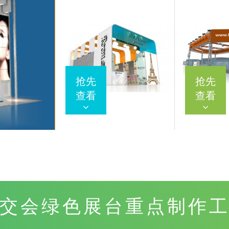
一人即可组装
多种系列选择
易收纳与运输
需求定制购买
抢先
抢先
抢先
抢先
查看
查看
查看
查看
交会绿色展台重点制作