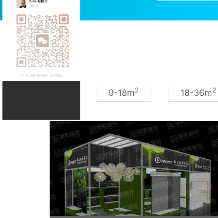
2
2
9-18m
18-36m